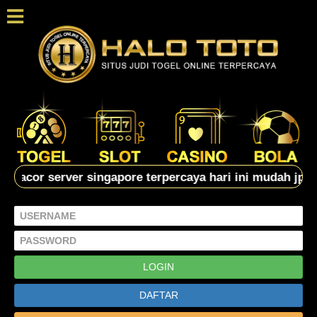
gacor server singapore terpercaya hari ini mudah jp leng
DAFTAR