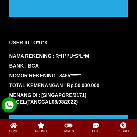
USER ID : O*U*K
NAMA REKENING : R*H*I*U*S*L*M
BANK : BCA
NOMOR REKENING : 8455******
TOTAL KEMENANGAN : Rp.50.000.000
MENANG DI : [SINGAPORE/2171]
TOGEL(TANGGAL08/08/2022)
HOME
PROMO
GAMES
CHAT
RESULT