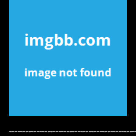
==============================================