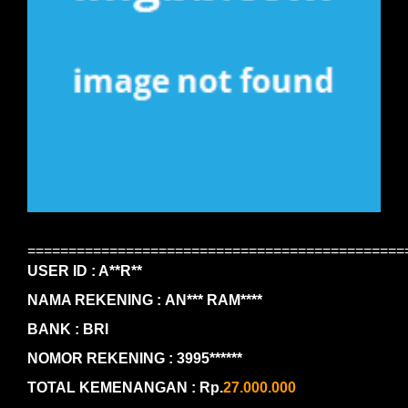
==============================================
USER ID : A**R**
NAMA REKENING :
AN*** RAM****
BANK : BRI
NOMOR REKENING : 3995******
TOTAL KEMENANGAN : Rp.
27.000.000