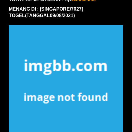
MENANG DI : [SINGAPORE/7027]
TOGEL(TANGGAL09/08/2021)