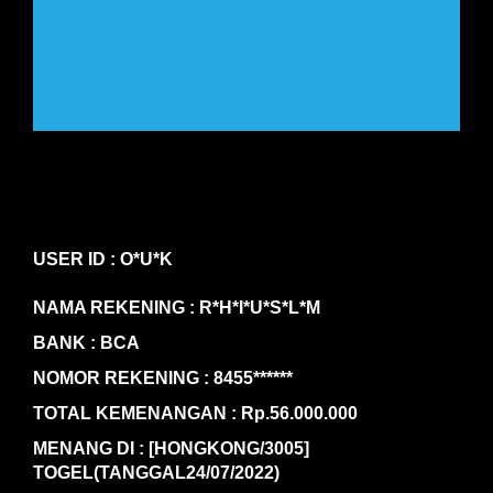
USER ID : O*U*K
NAMA REKENING : R*H*I*U*S*L*M
BANK : BCA
NOMOR REKENING : 8455******
TOTAL KEMENANGAN : Rp.56.000.000
MENANG DI : [HONGKONG/3005]
TOGEL(TANGGAL24/07/2022)