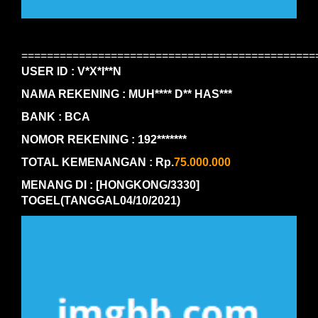
==============================================
USER ID : V*X*I**N
NAMA REKENING : MUH**** D** HAS***
BANK : BCA
NOMOR REKENING : 192*******
TOTAL KEMENANGAN : Rp.
75.000.000
MENANG DI : [HONGKONG/3330]
TOGEL(TANGGAL04/10/2021)