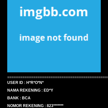
==============================================
USER ID : H*R*O*N*
NAMA REKENING : ED*Y
BANK : BCA
NOMOR REKENING : 823*******