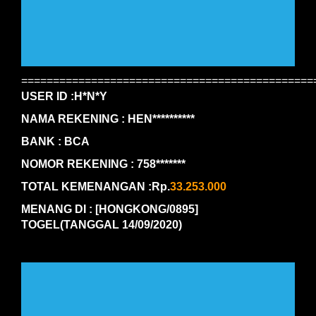
==============================================
USER ID :H*N*Y
NAMA REKENING : HEN**********
BANK : BCA
NOMOR REKENING : 758*******
TOTAL KEMENANGAN :Rp.
33.253.000
MENANG DI : [HONGKONG/0895]
TOGEL(TANGGAL 14/09/2020)