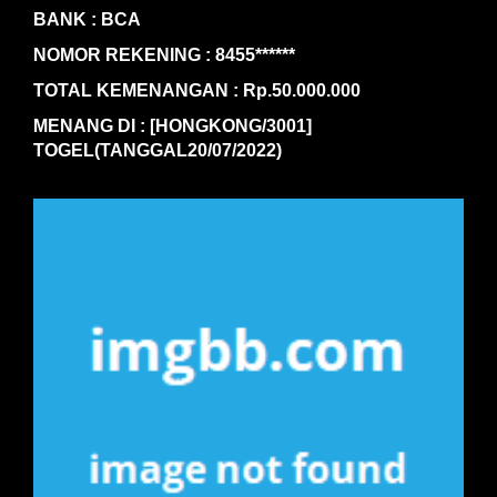
BANK : BCA
NOMOR REKENING : 8455******
TOTAL KEMENANGAN : Rp.50.000.000
MENANG DI : [HONGKONG/3001]
TOGEL(TANGGAL20/07/2022)