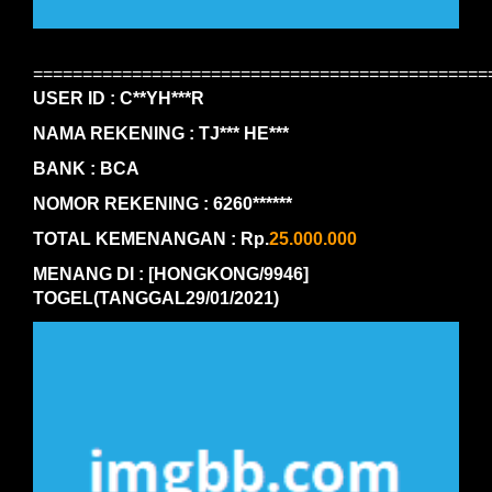
==============================================
USER ID : C**YH***R
NAMA REKENING :
TJ*** HE***
BANK : BCA
NOMOR REKENING : 6260******
TOTAL KEMENANGAN : Rp.
25.000.000
MENANG DI : [HONGKONG/9946]
TOGEL(TANGGAL29/01/2021)