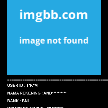
==============================================
USER ID : T*K*M
NAMA REKENING : AND**********
BANK : BNI