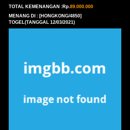
TOTAL KEMENANGAN :Rp.
89.000.000
MENANG DI : [HONGKONG/4850]
TOGEL(TANGGAL 12/03/2021)