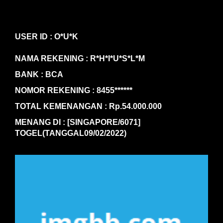
USER ID : O*U*K
NAMA REKENING : R*H*I*U*S*L*M
BANK : BCA
NOMOR REKENING : 8455******
TOTAL KEMENANGAN : Rp.54.000.000
MENANG DI : [SINGAPORE/6071]
TOGEL(TANGGAL09/02/2022)