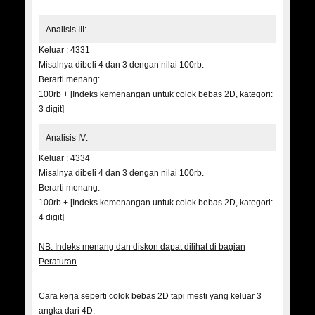
Analisis III:
Keluar : 4331
Misalnya dibeli 4 dan 3 dengan nilai 100rb.
Berarti menang:
100rb + [Indeks kemenangan untuk colok bebas 2D, kategori:
3 digit]
Analisis IV:
Keluar : 4334
Misalnya dibeli 4 dan 3 dengan nilai 100rb.
Berarti menang:
100rb + [Indeks kemenangan untuk colok bebas 2D, kategori:
4 digit]
NB: Indeks menang dan diskon dapat dilihat di bagian
Peraturan
Cara kerja seperti colok bebas 2D tapi mesti yang keluar 3
angka dari 4D.