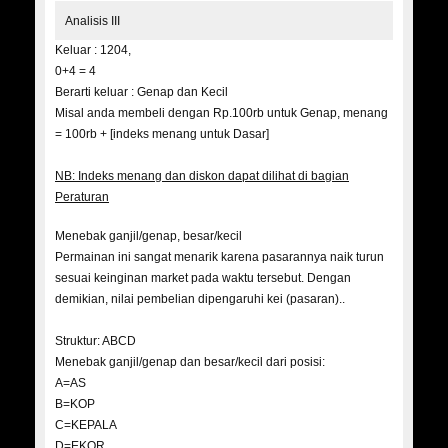
Analisis III
Keluar : 1204,
0+4 = 4
Berarti keluar : Genap dan Kecil
Misal anda membeli dengan Rp.100rb untuk Genap, menang
= 100rb + [indeks menang untuk Dasar]
NB: Indeks menang dan diskon dapat dilihat di bagian
Peraturan
Menebak ganjil/genap, besar/kecil
Permainan ini sangat menarik karena pasarannya naik turun
sesuai keinginan market pada waktu tersebut. Dengan
demikian, nilai pembelian dipengaruhi kei (pasaran)..
Struktur: ABCD
Menebak ganjil/genap dan besar/kecil dari posisi:
A=AS
B=KOP
C=KEPALA
D=EKOR