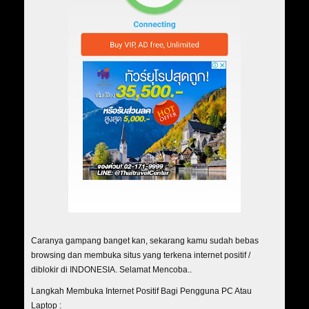
Caranya gampang banget kan, sekarang kamu sudah bebas
browsing dan membuka situs yang terkena internet positif /
diblokir di INDONESIA. Selamat Mencoba..
Langkah Membuka Internet Positif Bagi Pengguna PC Atau
Laptop :