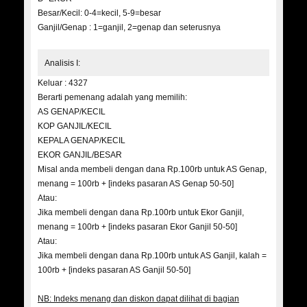
Besar/Kecil: 0-4=kecil, 5-9=besar
Ganjil/Genap : 1=ganjil, 2=genap dan seterusnya
Analisis I:
Keluar : 4327
Berarti pemenang adalah yang memilih:
AS GENAP/KECIL
KOP GANJIL/KECIL
KEPALA GENAP/KECIL
EKOR GANJIL/BESAR
Misal anda membeli dengan dana Rp.100rb untuk AS Genap,
menang = 100rb + [indeks pasaran AS Genap 50-50]
Atau:
Jika membeli dengan dana Rp.100rb untuk Ekor Ganjil,
menang = 100rb + [indeks pasaran Ekor Ganjil 50-50]
Atau:
Jika membeli dengan dana Rp.100rb untuk AS Ganjil, kalah =
100rb + [indeks pasaran AS Ganjil 50-50]
NB: Indeks menang dan diskon dapat dilihat di bagian