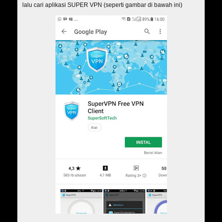
lalu cari aplikasi SUPER VPN (seperti gambar di bawah ini)