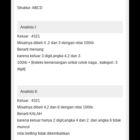
Struktur: ABCD
Analisis I:
Keluar : 4321
Misalnya dibeli 4 ,2 dan 3 dengan nilai 100rb.
Berarti menang:
karena keluar 3 digit,angka 4,2 dan 3.
100rb + [Indeks kemenangan untuk colok naga , kategori: 3
digit]
Analisis II:
Keluar : 4321
Misalnya dibeli 4,2 dan 6 dengan nilai 100rb.
Berarti KALAH
karena keluar hanya 2 digit,angka 4 dan 2 .dan angka 6 tidak
muncul
nilai betting tidak dikembalikan