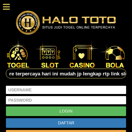
rcaya hari ini mudah jp lengkap rtp link slot gacor hari 
DAFTAR