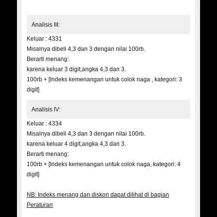
Analisis III:
Keluar : 4331
Misalnya dibeli 4,3 dan 3 dengan nilai 100rb.
Berarti menang:
karena keluar 3 digit,angka 4,3 dan 3.
100rb + [Indeks kemenangan untuk colok naga , kategori: 3
digit]
Analisis IV:
Keluar : 4334
Misalnya dibeli 4,3 dan 3 dengan nilai 100rb.
karena keluar 4 digit,angka 4,3 dan 3.
Berarti menang:
100rb + [Indeks kemenangan untuk colok naga, kategori: 4
digit]
NB: Indeks menang dan diskon dapat dilihat di bagian
Peraturan