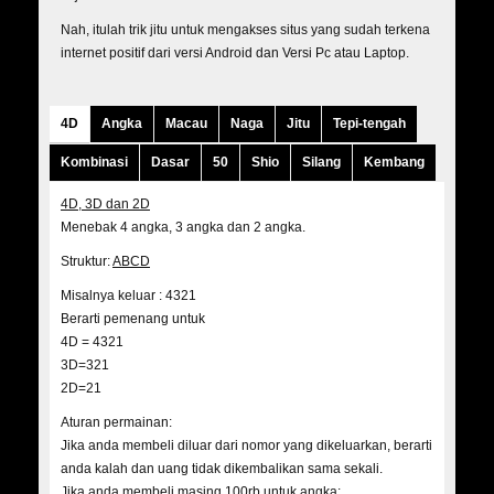
Nah, itulah trik jitu untuk mengakses situs yang sudah terkena
internet positif dari versi Android dan Versi Pc atau Laptop.
4D
Angka
Macau
Naga
Jitu
Tepi-tengah
Kombinasi
Dasar
50
Shio
Silang
Kembang
4D, 3D dan 2D
Menebak 4 angka, 3 angka dan 2 angka.
Struktur:
ABCD
Misalnya keluar : 4321
Berarti pemenang untuk
4D = 4321
3D=321
2D=21
Aturan permainan:
Jika anda membeli diluar dari nomor yang dikeluarkan, berarti
anda kalah dan uang tidak dikembalikan sama sekali.
Jika anda membeli masing 100rb untuk angka: