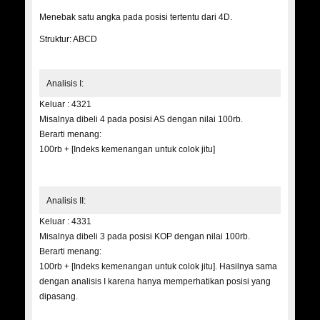
Menebak satu angka pada posisi tertentu dari 4D.
Struktur: ABCD
Analisis I:
Keluar : 4321
Misalnya dibeli 4 pada posisi AS dengan nilai 100rb.
Berarti menang:
100rb + [Indeks kemenangan untuk colok jitu]
Analisis II:
Keluar : 4331
Misalnya dibeli 3 pada posisi KOP dengan nilai 100rb.
Berarti menang:
100rb + [Indeks kemenangan untuk colok jitu]. Hasilnya sama
dengan analisis I karena hanya memperhatikan posisi yang
dipasang.