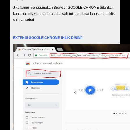
Jika kamu menggunakan Browser GOOGLE CHROME Silahkan
kunjungi link yang tertera di bawah ini, atau bisa langsung di klik
saja ya sobat
EXTENSI GOOGLE CHROME [KLIK DISINI]