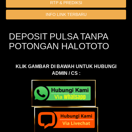
RTP & PREDIKSI
INFO LINK TERBARU
DEPOSIT PULSA TANPA
POTONGAN HALOTOTO
KLIK GAMBAR DI BAWAH UNTUK HUBUNGI
ADMIN / CS :