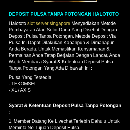
DEPOSIT PULSA TANPA POTONGAN HALOTOTO
Halototo
slot server singapore
Menyediakan Metode
Pembayaran Atau Setor Dana Yang Disebut Dengan
Deposit Pulsa Tanpa Potongan. Metode Deposit Via
Pulsa Ini Dapat Dilakukan Kapanpun & Dimanapun
Anda Berada. Untuk Memastikan Kenyamanan &
Permainan Anda Tetap Berjalan Dengan Lancar, Anda
Wajib Membaca Syarat & Ketentuan Deposit Pulsa
Tanpa Potongan Yang Ada Dibawah Ini :
Pulsa Yang Tersedia
- TEKOMSEL
- XL / AXIS
Syarat & Ketentuan Deposit Pulsa Tanpa Potongan
:
1. Member Datang Ke Livechat Terlebih Dahulu Untuk
Meminta No Tujuan Deposit Pulsa.